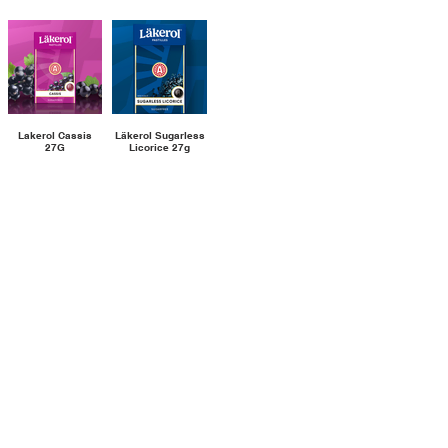
Die
Der
Gesch
Lakerol Cassis
Läkerol Sugarless
27G
Licorice 27g
lege
absolute
aufgep
Welch'
Sugarl
Pasti
Läkerol
Die