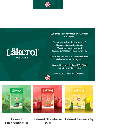
Läkerol
Läkerol Strawberry
Läkerol Lemon 27g
Eucalyptus 27g
27g